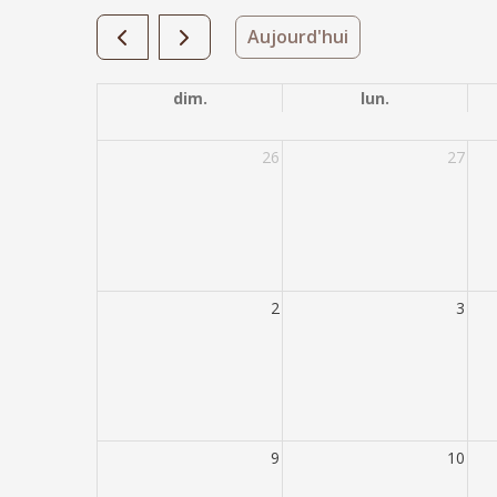
Aujourd'hui
dim.
lun.
26
27
2
3
9
10