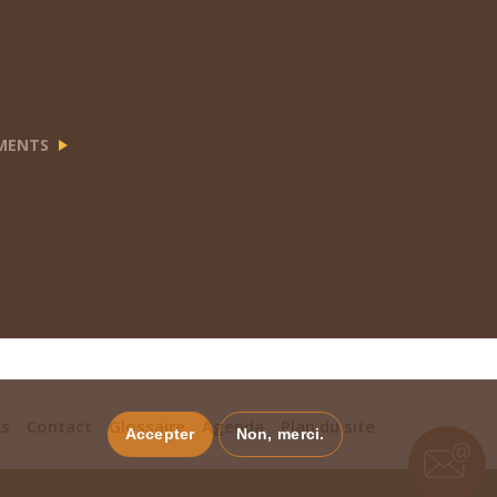
EMENTS
es
Contact
Glossaire
Agenda
Plan du site
Accepter
Non, merci.