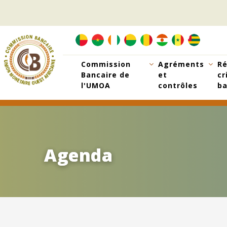
Aller
au
contenu
principal
Commission
Agréments
Ré
Bancaire de
et
cr
l'UMOA
contrôles
ba
Agenda
Agenda