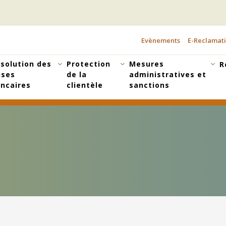
Evènements
E-Reclamat
TOPBAR
MENU
solution des
Protection
Mesures
R
ises
de la
administratives et
ncaires
clientèle
sanctions