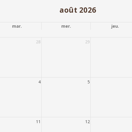
août 2026
mar.
mer.
jeu.
28
29
4
5
11
12