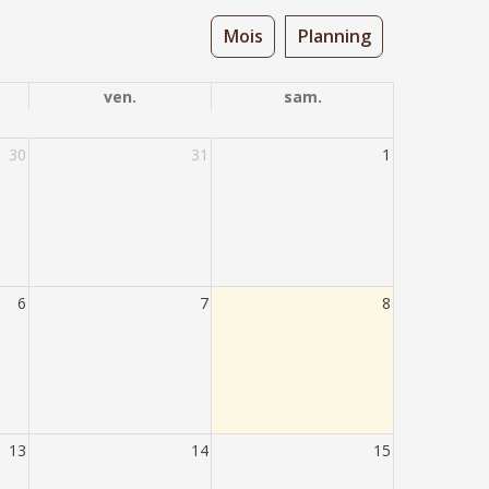
Mois
Planning
ven.
sam.
30
31
1
6
7
8
13
14
15