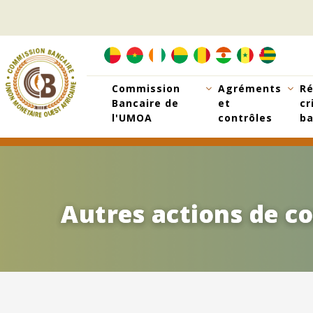
Aller
au
contenu
principal
Commission
Agréments
Ré
Bancaire de
et
cr
l'UMOA
contrôles
ba
Autres actions de c
Autres actions de c