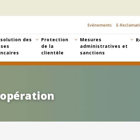
Evènements
E-Reclamat
TOPBAR
MENU
solution des
Protection
Mesures
R
ises
de la
administratives et
ncaires
clientèle
sanctions
oopération
oopération