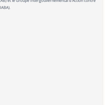
CLAB) et le Groupe Intergouvernemental d'Action contre
GIABA).