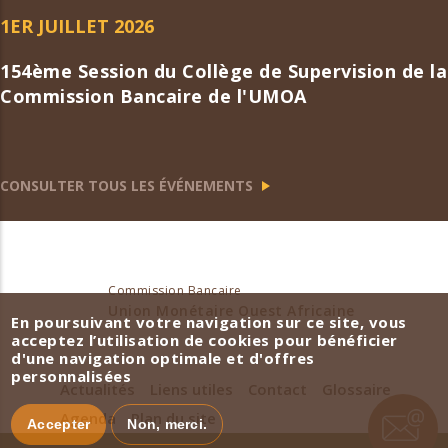
1ER JUILLET 2026
154ème Session du Collège de Supervision de la
Commission Bancaire de l'UMOA
CONSULTER TOUS LES ÉVÉNEMENTS
Commission Bancaire
Union Monétaire Ouest Africaine
En poursuivant votre navigation sur ce site, vous
acceptez l’utilisation de cookies pour bénéficier
d'une navigation optimale et d'offres
personnalisées
Actualités
Liens utiles
Contact
Glossaire
Agenda
Plan du site
Accepter
Non, merci.