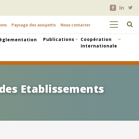
ions
Paysage des assujettis
Nous contacter
Publications
Coopération
églementation
Internationale
 des Etablissements
 des Etablissements