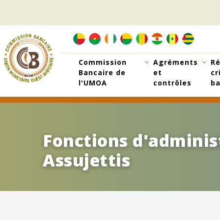
Aller
au
contenu
principal
Commission
Agréments
Ré
Bancaire de
et
cr
l'UMOA
contrôles
ba
Fonctions d'adminis
Fonctions d'adminis
Assujettis
Assujettis