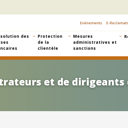
Evènements
E-Reclamat
TOPBAR
MENU
solution des
Protection
Mesures
R
ises
de la
administratives et
ncaires
clientèle
sanctions
trateurs et de dirigeants
trateurs et de dirigeants