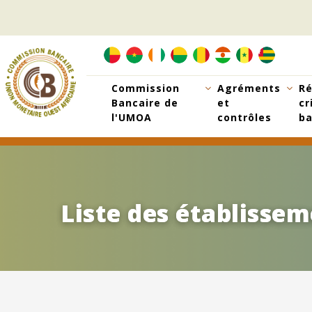
Aller
au
contenu
principal
Commission
Agréments
Ré
Bancaire de
et
cr
l'UMOA
contrôles
ba
Liste des établisse
Liste des établisse