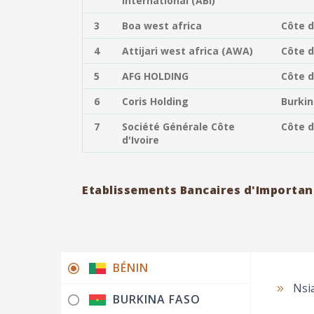
international (ABI)
3
Boa west africa
Côte d
4
Attijari west africa (AWA)
Côte d
5
AFG HOLDING
Côte d
6
Coris Holding
Burkin
7
Société Générale Côte
Côte d
d'Ivoire
Etablissements Bancaires d'Importan
BÉNIN
Nsi
BURKINA FASO