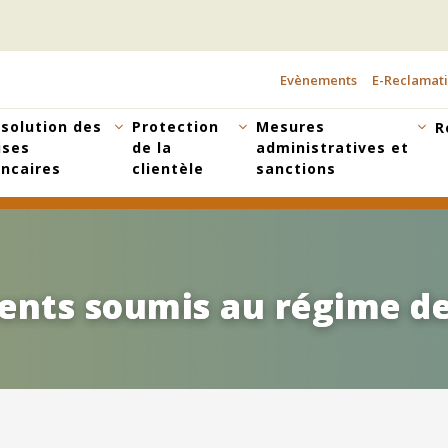
Evènements
E-Reclamat
TOPBAR
MENU
solution des
Protection
Mesures
R
ises
de la
administratives et
ncaires
clientèle
sanctions
ments soumis au régime de
ments soumis au régime de