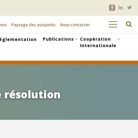
ions
Paysage des assujettis
Nous contacter
Publications
Coopération
églementation
Internationale
 résolution
 résolution