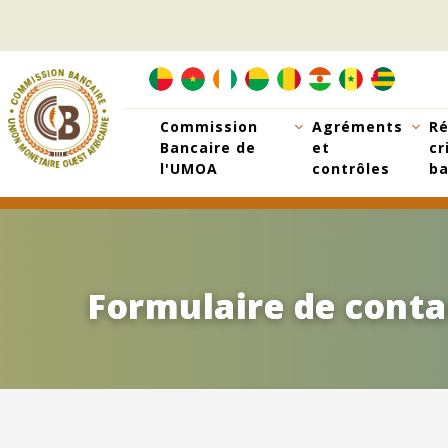
Aller
au
contenu
principal
Commission
Agréments
Ré
Bancaire de
et
cr
l'UMOA
contrôles
ba
Formulaire de conta
Formulaire de conta