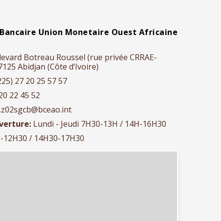
Bancaire Union Monetaire Ouest Africaine
evard Botreau Roussel (rue privée CRRAE-
25 Abidjan (Côte d’Ivoire)
225) 27 20 25 57 57
20 22 45 52
r.z02sgcb@bceao.int
verture:
Lundi - Jeudi 7H30-13H / 14H-16H30
0-12H30 / 14H30-17H30