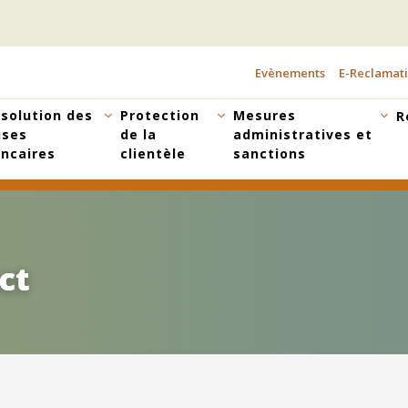
Evènements
E-Reclamat
TOPBAR
MENU
solution des
Protection
Mesures
R
ises
de la
administratives et
ncaires
clientèle
sanctions
ct
ct