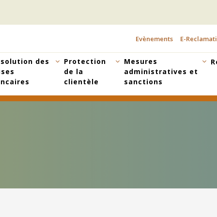
Evènements
E-Reclamat
TOPBAR
MENU
solution des
Protection
Mesures
R
ises
de la
administratives et
ncaires
clientèle
sanctions