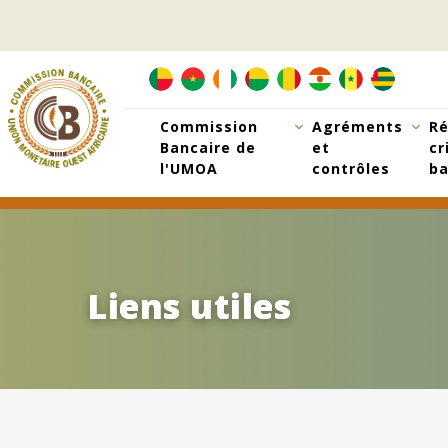
Aller
au
contenu
principal
Commission
Agréments
Ré
Bancaire de
et
cr
l'UMOA
contrôles
ba
Liens utiles
Liens utiles