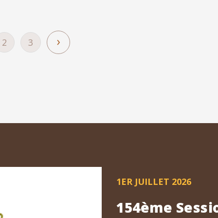
Page
›
Page
2
Page
3
suivante
ante
1ER JUILLET 2026
154ème Sessio