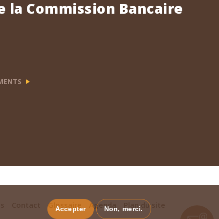
e la Commission Bancaire
EMENTS
es
Contact
Glossaire
Agenda
Plan du site
Accepter
Non, merci.