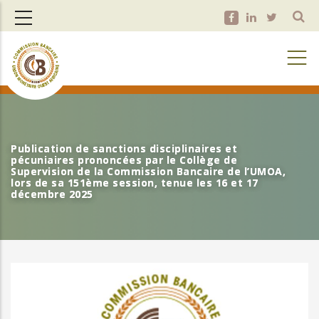
Aller
au
contenu
principal
Publication de sanctions disciplinaires et
Publication de sanctions disciplinaires et
pécuniaires prononcées par le Collège de
pécuniaires prononcées par le Collège de
Supervision de la Commission Bancaire de l’UMOA,
Supervision de la Commission Bancaire de l’UMOA,
lors de sa 151ème session, tenue les 16 et 17
lors de sa 151ème session, tenue les 16 et 17
décembre 2025
décembre 2025