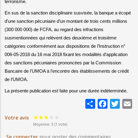
terrorisme.
En sus de la sanction disciplinaire susvisée, la banque a écopé 
d’une sanction pécuniaire d’un montant de trois cents millions 
(300 000 000) de FCFA, au regard des infractions 
susmentionnées qui relèvent des deuxième et troisième 
catégories conformément aux dispositions de l’Instruction n° 
006-05-2018 du 16 mai 2018 fixant les modalités d’application 
des sanctions pécuniaires prononcées par la Commission 
Bancaire de l'UMOA à l’encontre des établissements de crédit 
de l’UMOA.
La présente publication est faite pour une durée indéterminée.
Share
Faceb
Twi
E
Votre avis
Moyenne: 3
(
1
vote)
Se connecter
pour poster des commentaires