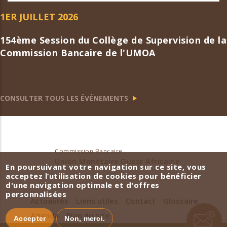
1ER JUILLET 2026
154ème Session du Collège de Supervision de la
Commission Bancaire de l'UMOA
CONSULTER TOUS LES ÉVÉNEMENTS
Commission Bancaire
Union Monétaire Ouest Africaine
En poursuivant votre navigation sur ce site, vous
acceptez l’utilisation de cookies pour bénéficier
d'une navigation optimale et d'offres
personnalisées
Actualités
Liens utiles
Contact
Glossaire
Agenda
Plan du site
Accepter
Non, merci.