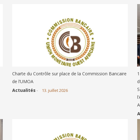
Charte du Contrôle sur place de la Commission Bancaire
1
de l’UMOA
d
S
Actualités
-
13. juillet 2026
l
A
A