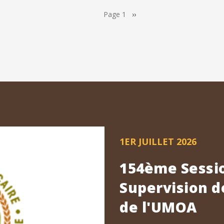
Page 1
Page
››
suivante
1ER JUILLET 2026
154ème Sessio
Supervision d
de l'UMOA