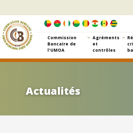
Aller
au
contenu
principal
Commission
Agréments
Ré
Bancaire de
et
cr
l'UMOA
contrôles
ba
Actualités
Actualités