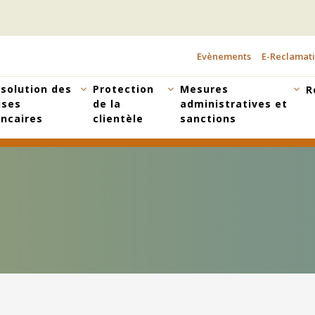
Evènements
E-Reclamat
TOPBAR
MENU
solution des
Protection
Mesures
R
ises
de la
administratives et
ncaires
clientèle
sanctions