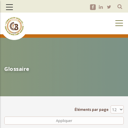
Aller
au
contenu
principal
Glossaire
Glossaire
Éléments par page