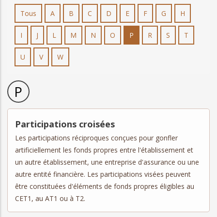
Tous
A
B
C
D
E
F
G
H
I
J
L
M
N
O
P
R
S
T
U
V
W
P
Participations croisées
Les participations réciproques conçues pour gonfler
artificiellement les fonds propres entre l'établissement et
un autre établissement, une entreprise d'assurance ou une
autre entité financière. Les participations visées peuvent
être constituées d'éléments de fonds propres éligibles au
CET1, au AT1 ou à T2.