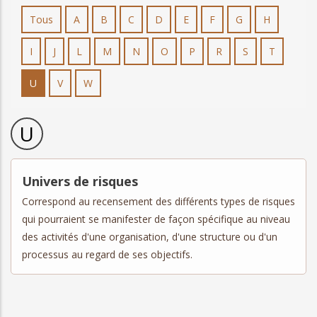
Tous
A
B
C
D
E
F
G
H
I
J
L
M
N
O
P
R
S
T
U
V
W
U
Univers de risques
Correspond au recensement des différents types de risques
qui pourraient se manifester de façon spécifique au niveau
des activités d'une organisation, d'une structure ou d'un
processus au regard de ses objectifs.