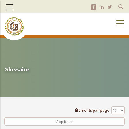
Aller
au
contenu
principal
Glossaire
Glossaire
Éléments par page